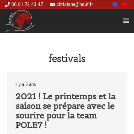
06 01 72 43 47
chrislena@neuf.fr
festivals
il y a 5 ans
2021 ! Le printemps et la
saison se prépare avec le
sourire pour la team
POLE7 !