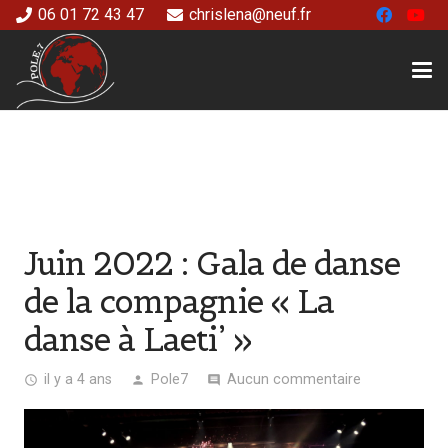
06 01 72 43 47
chrislena@neuf.fr
Juin 2022 : Gala de danse
de la compagnie « La
danse à Laeti’ »
il y a 4 ans
Pole7
Aucun commentaire
access_time
person
comment