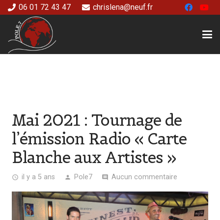
06 01 72 43 47
chrislena@neuf.fr
Mai 2021 : Tournage de
l’émission Radio « Carte
Blanche aux Artistes »
il y a 5 ans
Pole7
Aucun commentaire
access_time
person
comment